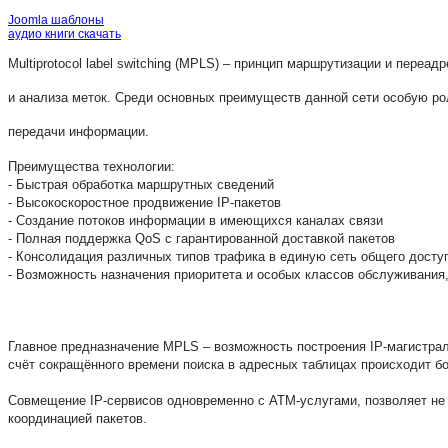
Joomla шаблоны
аудио книги скачать
Multiprotocol label switching (MPLS) – принцип маршрутизации и пере
и анализа меток. Среди основных преимуществ данной сети особую ро
передачи информации.
Преимущества технологии:
- Быстрая обработка маршрутных сведений
- Высокоскоростное продвижение IP-пакетов
- Создание потоков информации в имеющихся каналах связи
- Полная поддержка QoS с гарантированной доставкой пакетов
- Консолидация различных типов трафика в единую сеть общего досту
- Возможность назначения приоритета и особых классов обслуживания
Главное предназначение MPLS – возможность построения IP-магистрал
счёт сокращённого времени поиска в адресных таблицах происходит б
Совмещение IP-сервисов одновременно с АТМ-услугами, позволяет не 
координацией пакетов.