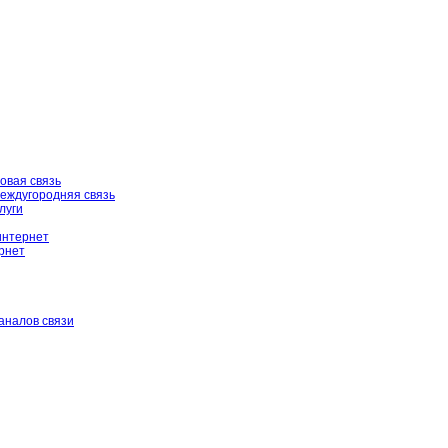
овая связь
еждугородняя связь
луги
интернет
рнет
аналов связи