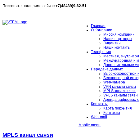
Позвоните нам прямо сейчас
+7(48439)9-62-51
Измерить скорость
Главная
О Компании
Миссия компании
Наши партнеры
Лицензии
Наши контакты
Телефония
Местная, внутризон
Международная и м
Дополнительные ус
Передача данных
Высокоскоростной 
Беспроводной инте
Web-камера
VPN каналы связи
MPLS канал связи
VPLS каналы связи
Аренда цифровых к
Контакты
Карта покрытия
Контакты
Web-mail
Mobile menu
MPLS канал связи