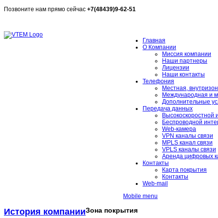
Позвоните нам прямо сейчас
+7(48439)9-62-51
Измерить скорость
Главная
О Компании
Миссия компании
Наши партнеры
Лицензии
Наши контакты
Телефония
Местная, внутризон
Международная и м
Дополнительные ус
Передача данных
Высокоскоростной 
Беспроводной инте
Web-камера
VPN каналы связи
MPLS канал связи
VPLS каналы связи
Аренда цифровых к
Контакты
Карта покрытия
Контакты
Web-mail
Mobile menu
Зона покрытия
История компании